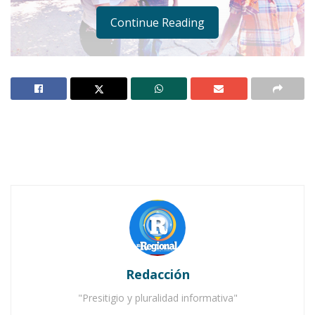
Continue Reading
Empleada de empresa privada realizando una encuesta de salida.
Notas Relacionadas
La Convención de Delegados del PRI en Ahuacatlán
ratifica a sus candidatos
Redacción
Se entregaron las boletas que marca la ley: Juan
"Presitigio y pluralidad informativa"
Aranda