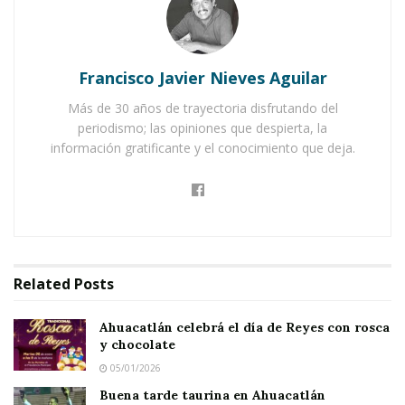
campo. Mas como sólo podía ofrecerle trigo y
yerbajos, el ratón cortesano le dijo:
Francisco Javier Nieves Aguilar
Notas Relacionadas
Más de 30 años de trayectoria disfrutando del
Ahuacatlán celebrá el día de Reyes con rosca y
periodismo; las opiniones que despierta, la
chocolate
información gratificante y el conocimiento que deja.
Buena tarde taurina en Ahuacatlán
– ¿Sabes amigo que llevas una vida de hormiga?
En cambio yo poseo bienes en abundancia. Ven
Related
Posts
conmigo y a tu disposición lo tendrás.
Ahuacatlán celebrá el día de Reyes con rosca
Partieron ambos para la corte. Mostró el ratón
y chocolate
cortesano a su amigo trigo y legumbres, higos y
05/01/2026
queso, frutas y miel. Maravillado, el ratón
Buena tarde taurina en Ahuacatlán