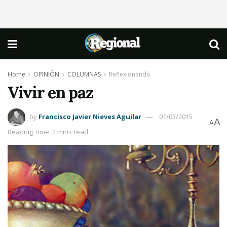
Home
OPINIÓN
COLUMNAS
Reflexionando
Vivir en paz
by
Francisco Javier Nieves Aguilar
01/03/2015
A
A
Reading Time: 2 mins read