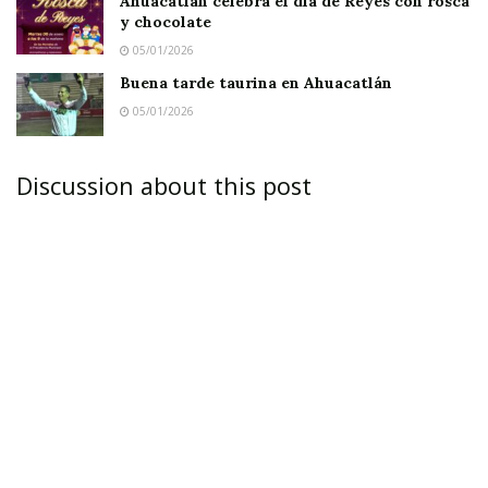
Ahuacatlán celebrá el día de Reyes con rosca
y chocolate
el poder y la gloria.
05/01/2026
Cuando supo esto, casi no pudo esperar para
Buena tarde taurina en Ahuacatlán
vender sus propiedades y salir a recorrer el
05/01/2026
mundo en busca de minas y diamantes. Recorrió
montañas y llanuras, exploró ríos y océanos en
Discussion about this post
su desesperada búsqueda de las minas que
producían las preciosas gemas que tan buen
precio tenían en los mercados del mundo. Pero
nuca tuvo éxito.
Un día, sin dinero ya, desesperado y medio
enloquecido por su fracaso, se lanzó a las aguas