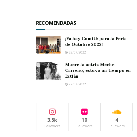
del Mediterráneo y murió ahogado.
Entre tanto, el hombre que compró su granja a
RECOMENDADAS
orillas del Indo, halló un día una rara piedra que
reflejaba los rayos del sol, devolviéndolos con
¡Ya hay Comité para la Feria
de Octubre 2022!
igual brillantez. Al hacerla examinar, se halló
28/07/2022
que era un diamante de incalculable valor y la
Muere la actriz Meche
finca estaba literalmente cubierta de piedras
Carreño; estuvo un tiempo en
semejantes, en distintos tamaños, que se
Ixtlán
encontraban con sólo remover una ligera capa
22/07/2022
de tierra.
El sucesor de Alí Hafet halló la riqueza y el
poder, en el mismo suelo que aquel había
3.5k
10
4
abandonado.
Followers
Followers
Followers