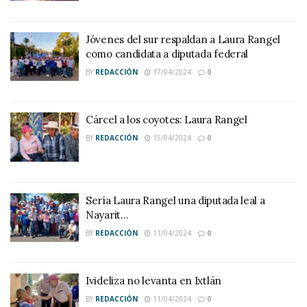
Jóvenes del sur respaldan a Laura Rangel
como candidata a diputada federal
BY
REDACCIÓN
17/04/2024
0
Cárcel a los coyotes: Laura Rangel
BY
REDACCIÓN
15/04/2024
0
Sería Laura Rangel una diputada leal a
Nayarit…
BY
REDACCIÓN
11/04/2024
0
Ivideliza no levanta en Ixtlán
BY
REDACCIÓN
11/04/2024
0