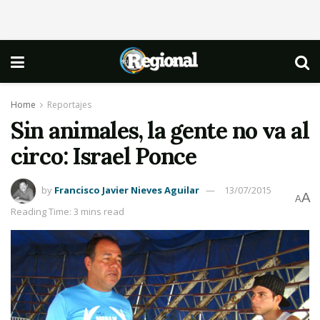
Home
Reportajes
Sin animales, la gente no va al
circo: Israel Ponce
by
Francisco Javier Nieves Aguilar
13/07/2015
A
A
Reading Time: 3 mins read