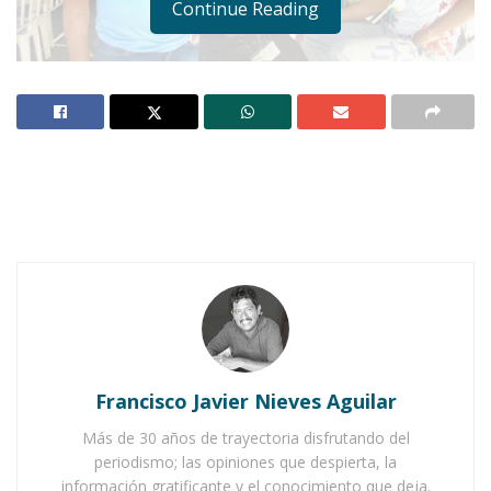
Continue Reading
Notas Relacionadas
Ahuacatlán celebrá el día de Reyes con rosca y
chocolate
Buena tarde taurina en Ahuacatlán
Francisco Javier Nieves Aguilar
La función va a comenzar. La entrada a “Kairos
Más de 30 años de trayectoria disfrutando del
Circus” es macilenta. Son muy pocos los que
periodismo; las opiniones que despierta, la
información gratificante y el conocimiento que deja.