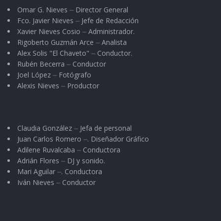
– dice – se torna todavía más difícil con los
Omar G. Nieves ⏤ Director General
circos grandes, pues al ya no utilizar sus
Fco. Javier Nieves ⏤ Jefe de Redacción
animales los tienen qué vender a precios
Xavier Nieves Cosio ⏤ Administrador.
Rigoberto Guzmán Arce ⏤ Analista
irrisorios, o en su caso donarlos a los
Alex Solis "El Chaveto" ⏤ Conductor.
zoológicos.
Rubén Becerra ⏤ Conductor
Joel López ⏤ Fotógrafo
“Nosotros – subraya – estamos en contra de
Alexis Nieves ⏤ Productor
esta Ley. Sabemos que es algo político para
llamar la atención; pero lo más triste es que no
hubo consulta ciudadana. Ni a nosotros nos
Claudia González ⏤ Jefa de personal
Juan Carlos Romero ⏤. Diseñador Gráfico
tomaron en cuenta y lo aprobaron. Ahora los
Adilene Ruvalcaba ⏤ Conductora
que estamos siendo rechazados somos
Adrián Flores ⏤ DJ y sonido.
nosotros. Pero si no hay animales, la gente no
Mari Aguilar ⏤. Conductora
Iván Nieves ⏤ Conductor
va al circo”, puntualizó Israel.