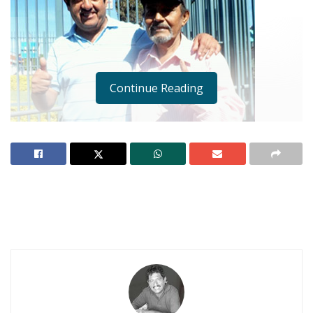
Continue Reading
Caminábamos en sentido opuesto. Lo miré y me
pregunté a mí mismo, “¿Será o no será?”. La
duda me asaltó. Detuve mi marcha y al