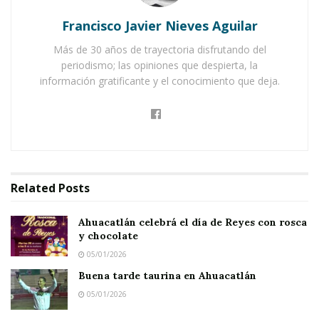
acercarse a mí, solté la pregunta: “¿Poly?”. “Sí,
Francisco Javier Nieves Aguilar
soy yo»”, me dijo.
Más de 30 años de trayectoria disfrutando del
periodismo; las opiniones que despierta, la
Notas Relacionadas
información gratificante y el conocimiento que deja.
Ahuacatlán celebrá el día de Reyes con rosca y
chocolate
Buena tarde taurina en Ahuacatlán
El afamado ex vocalista de Vaqueros me miró
Related
Posts
unos instantes y esbozó una sonrisa, al tiempo
Ahuacatlán celebrá el día de Reyes con rosca
que preguntaba: “¿Fuiste tú gerente del hotel
y chocolate
Corita?”…
05/01/2026
Buena tarde taurina en Ahuacatlán
Tras asentir nos dimos un fraternal abrazo para
05/01/2026
luego enfrascarnos en un breve pero ameno