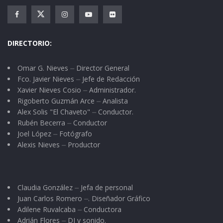
DIRECTORIO:
El citado
Omar G. Nieves ⏤ Director General
Fco. Javier Nieves ⏤ Jefe de Redacción
Xavier Nieves Cosio ⏤ Administrador.
Rigoberto Guzmán Arce ⏤ Analista
Alex Solis "El Chaveto" ⏤ Conductor.
grupo, como se dice en el lenguaje coloquial
Rubén Becerra ⏤ Conductor
“pegó con tubo”. Con “Sound Machine” aumentó
Joel López ⏤ Fotógrafo
la clientela del bar. A veces el Poly nos dedicaba
Alexis Nieves ⏤ Productor
algunas canciones y desde entonces cultivamos
nuestra amistad.
Claudia González ⏤ Jefa de personal
Después se integró a Vaqueros Musical, como
Juan Carlos Romero ⏤. Diseñador Gráfico
Adilene Ruvalcaba ⏤ Conductora
primera voz. Con esta agrupación compartió
Adrián Flores ⏤ DJ y sonido.