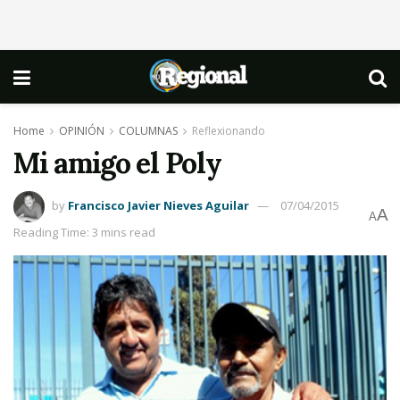
Home
OPINIÓN
COLUMNAS
Reflexionando
Mi amigo el Poly
by
Francisco Javier Nieves Aguilar
07/04/2015
A
A
Reading Time: 3 mins read