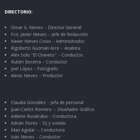
periódicos telegráficos.
DIRECTORIO:
Recuerdo hace unos años cómo los muchachos,
Omar G. Nieves ⏤ Director General
antes de ir a la escuela se paraban en un
Fco. Javier Nieves ⏤ Jefe de Redacción
quiosco para ver las portadas de El Esto y mirar
Xavier Nieves Cosio ⏤ Administrador.
Rigoberto Guzmán Arce ⏤ Analista
los resultados deportivos. Les gustaba leer los
Alex Solis "El Chaveto" ⏤ Conductor.
titulares de la victoria o derrota de su equipo
Rubén Becerra ⏤ Conductor
Joel López ⏤ Fotógrafo
favorito. Esto ya casi no se ve, pues la mayoría
Alexis Nieves ⏤ Productor
mira en su celular de última generación la
portada o titulares a través de Internet.
Claudia González ⏤ Jefa de personal
Hasta hoy la versión digital de un periódico se
Juan Carlos Romero ⏤. Diseñador Gráfico
ha aguantado y se aguanta gracias a convenios,
Adilene Ruvalcaba ⏤ Conductora
publicidad y ganancias de las ventas de la
Adrián Flores ⏤ DJ y sonido.
Mari Aguilar ⏤. Conductora
versión en papel. Pero, ¿Qué pasará cuando la
Iván Nieves ⏤ Conductor