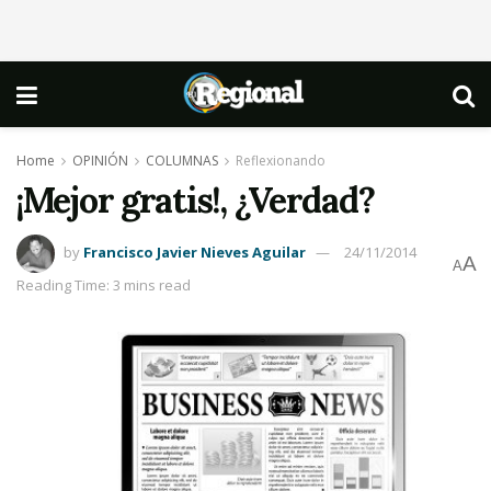
Home
OPINIÓN
COLUMNAS
Reflexionando
¡Mejor gratis!, ¿Verdad?
by
Francisco Javier Nieves Aguilar
24/11/2014
A
A
Reading Time: 3 mins read