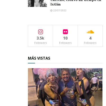
Más sorprendente aún eran aquellas que, con
Ixtlán
suma precisión, conocían la fecha y hasta la
22/07/2022
hora exacta en que tendría lugar un parto. “Mira
mi´jita, por lo que me cuentas, tu te vas a aliviar
el 13 de agosto. ¡Ah!, y no te preocupes, todo va
muy bien y vas a ser madre de un muchachote”.
3.5k
10
4
Followers
Followers
Followers
Y bueno, al igual que en todas partes, en
Ahuacatlán hubo un tiempo en que los
MÁS VISTAS
alumbramientos eran atendidos exclusivamente
por parteras. Ni siquiera los doctores sabían los
secretillos de las parturientas.
La vida cotidiana en aquellas épocas se
desarrollaba al interior de jacales construidos
con paredes de adobe o con vara tramada y