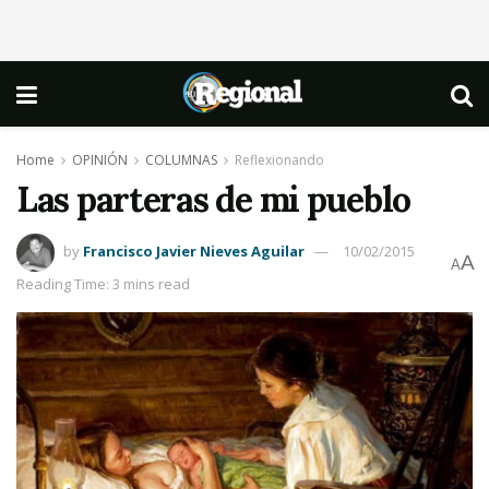
Home
OPINIÓN
COLUMNAS
Reflexionando
Las parteras de mi pueblo
by
Francisco Javier Nieves Aguilar
10/02/2015
A
A
Reading Time: 3 mins read