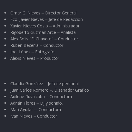
sembrando a piquete el maíz, frijol y
Omar G. Nieves ⏤ Director General
calabacitas, desyerbando los sembradíos y en
Fco. Javier Nieves ⏤ Jefe de Redacción
los tiempos libres se empleaban como
Xavier Nieves Cosio ⏤ Administrador.
Rigoberto Guzmán Arce ⏤ Analista
jornaleros y/o vaqueros en los ranchos
Alex Solis "El Chaveto" ⏤ Conductor.
ganaderos circunvecinos. Algunos otros
Rubén Becerra ⏤ Conductor
optaban por trabajar en alguna carpintería o
Joel López ⏤ Fotógrafo
Alexis Nieves ⏤ Productor
panadería, a fin de obtener un pequeño ingreso
suplementario.
Las primeras dificultades se presentaban desde
Claudia González ⏤ Jefa de personal
Juan Carlos Romero ⏤. Diseñador Gráfico
el momento del nacimiento de sus hijos: los
Adilene Ruvalcaba ⏤ Conductora
trabajos de parto eran atendidos por las
Adrián Flores ⏤ DJ y sonido.
parteras; eran ellas quienes vigilaban, dirigían y
Mari Aguilar ⏤. Conductora
Iván Nieves ⏤ Conductor
auscultaban que los retoños salieran sanos y
salvos del vientre de sus madres.