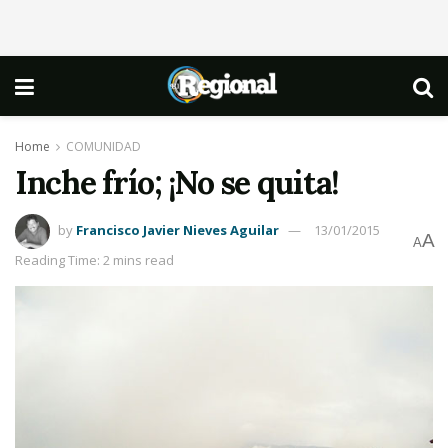
Home
COMUNIDAD
Inche frío; ¡No se quita!
by
Francisco Javier Nieves Aguilar
13/01/2015
A
A
Reading Time: 2 mins read