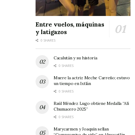
Entre vuelos, máquinas
y latigazos
0 SHARES
Cacalután y su historia
0 SHARES
Muere la actriz Meche Carreño; estuvo
un tiempo en Ixtlán
0 SHARES
Raúl Méndez Lugo obtiene Medalla “Alí
Chumacero 2025”
0 SHARES
Marycarmen y Joaquín sellan
“Compromiso de vida”, en Ahuacatlán