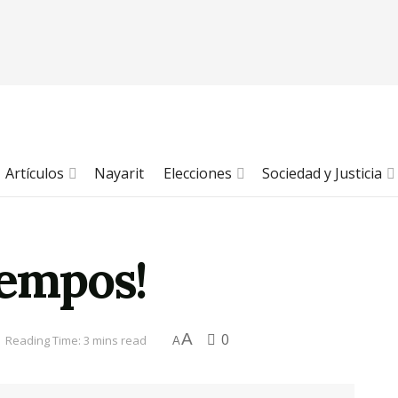
Artículos
Nayarit
Elecciones
Sociedad y Justicia
iempos!
A
0
Reading Time: 3 mins read
A