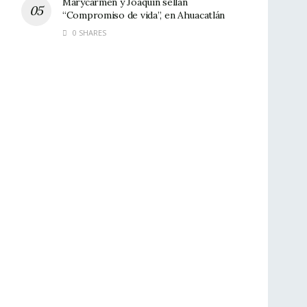
Marycarmen y Joaquín sellan
“Compromiso de vida”, en Ahuacatlán
0 SHARES