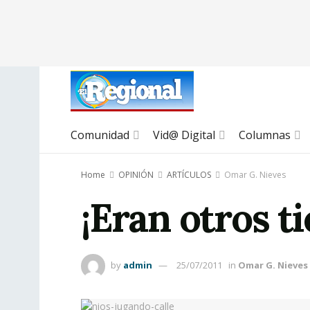
Comunidad
Vid@ Digital
Columnas
Home
OPINIÓN
ARTÍCULOS
Omar G. Nieves
¡Eran otros t
by
admin
25/07/2011
in
Omar G. Nieves