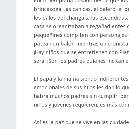
Poco tiempo ha pasado desde que los n
brincasoga, las canicas, el balero, el b
los palos del changaís, las escondidas,
casa se organizaban a regañadientes 
pequeñines compiten con personajes v
patean un balón mientras un cronista 
¡Hay niños que se entretienen con Pla
será, ¡Son los padres quienes incitan e
El papá y la mamá siendo indiferentes
emocionales de sus hijos les dan lo qu
habrá muchos padres sin cumplir; pero
niños y jóvenes requieren, es más cómo
Así es la paz que se vive en las ciudad