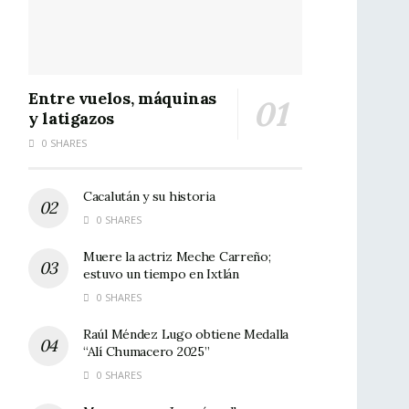
Entre vuelos, máquinas
y latigazos
0 SHARES
Cacalután y su historia
0 SHARES
Muere la actriz Meche Carreño;
estuvo un tiempo en Ixtlán
0 SHARES
Raúl Méndez Lugo obtiene Medalla
“Alí Chumacero 2025”
0 SHARES