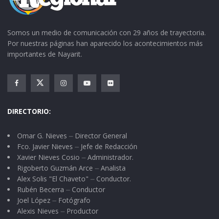
escucharnos, pero nos entendíamos bien
porque de vez en cuando asentíamos y
Somos un medio de comunicación con 29 años de trayectoria.
cruzábamos palmadas en el hombro.
Por nuestras páginas han aparecido los acontecimientos más
importantes de Nayarit.
Poco antes de las tres de la mañana el pocho
“Reimon” hizo alboroto y con pistola en mano
arrastró a su mujer, get the fuck out gritando y
jurando for God que la iba a matar como a una
DIRECTORIO:
maldita bitch. Al ratito la calle quedó escueta y
Omar G. Nieves ⏤ Director General
en mortal silencio. Sólo entonces pude escuchar
Fco. Javier Nieves ⏤ Jefe de Redacción
que, en el asiento trasero del galaxy, gringo
Xavier Nieves Cosio ⏤ Administrador.
Tommy había estado navegando suavecito en
Rigoberto Guzmán Arce ⏤ Analista
Alex Solis "El Chaveto" ⏤ Conductor.
las carnes jadeantes de la gringa Annabella.
Rubén Becerra ⏤ Conductor
Joel López ⏤ Fotógrafo
El negrito y yo nos miramos llorando porque se
Alexis Nieves ⏤ Productor