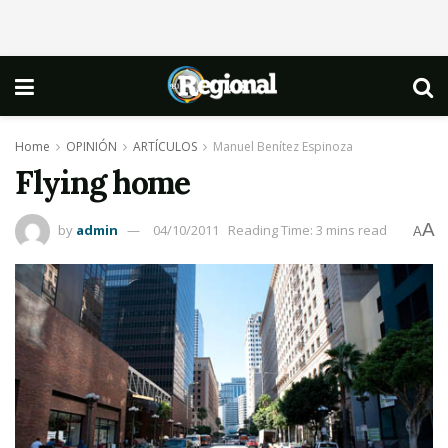
Home
OPINIÓN
ARTÍCULOS
Manuel Benítez Espinoza
Flying home
A
by
admin
04/10/2011
Reading Time: 3 mins read
A