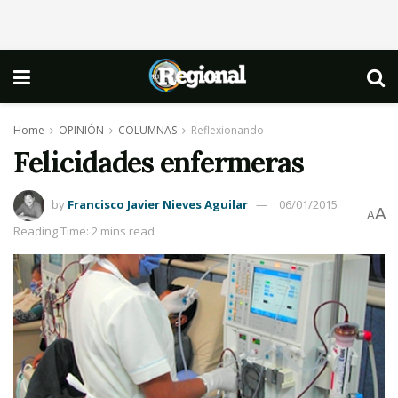
Home
OPINIÓN
COLUMNAS
Reflexionando
Felicidades enfermeras
by
Francisco Javier Nieves Aguilar
06/01/2015
A
A
Reading Time: 2 mins read