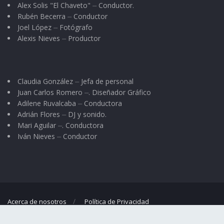
Alex Solis "El Chaveto" ⏤ Conductor.
Rubén Becerra ⏤ Conductor
Joel López ⏤ Fotógrafo
Alexis Nieves ⏤ Productor
Claudia González ⏤ Jefa de personal
Juan Carlos Romero ⏤. Diseñador Gráfico
Adilene Ruvalcaba ⏤ Conductora
Adrián Flores ⏤ DJ y sonido.
Mari Aguilar ⏤. Conductora
Iván Nieves ⏤ Conductor
Acerca de nosotros
Política de Privacidad
© 2023
El Regional
- Portal de noticias propiedad de
Omar G. Nieves
.