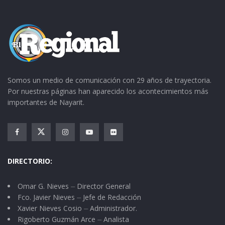
Nuestro reconocimiento pues a todas las
enfermeras, las que trabajan aquí, allá y más
allá, en el hospital o en el ISSSTE en el Seguro
Social o en los sanatorios, en las clínicas
particulares, en orfanatorios y asilos, a los
Somos un medio de comunicación con 29 años de trayectoria.
jubilados y pensionados. A todos, ¡Nuestra más
Por nuestras páginas han aparecido los acontecimientos más
sincera felicitación!
importantes de Nayarit.
DIRECTORIO:
Omar G. Nieves ⏤ Director General
Fco. Javier Nieves ⏤ Jefe de Redacción
Xavier Nieves Cosio ⏤ Administrador.
Rigoberto Guzmán Arce ⏤ Analista