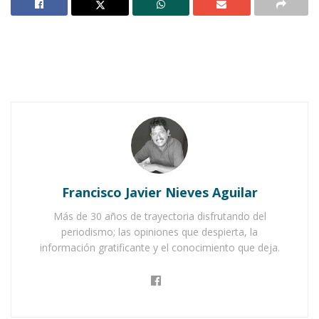
estarán celebrando hoy su día…el Día de la
Enfermera. Por eso, a través de este medio, va
un sincero reconocimiento a todos ellos,
hombre o mujeres que decidieron abrazar esta
hermosa profesión; una profesión que siempre
debemos de valorar y de reconocer.
Notas Relacionadas
Ahuacatlán celebrá el día de Reyes con rosca y
Francisco Javier Nieves Aguilar
chocolate
Más de 30 años de trayectoria disfrutando del
Buena tarde taurina en Ahuacatlán
periodismo; las opiniones que despierta, la
información gratificante y el conocimiento que deja.
Cuando nacemos, ahí están ellas; y también
están a nuestro lado cuando morimos. Me
pregunto: ¡Cómo sería un hospital sin