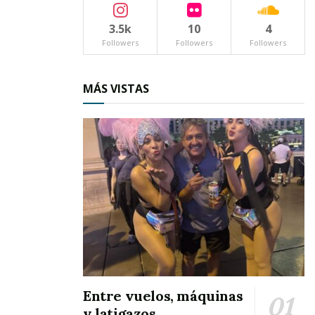
hijo.
3.5k
10
4
Followers
Followers
Followers
MÁS VISTAS
Percibí su
intención de desaparecer mi angustia por
aquella imborrable etapa por la que atravesaba
la familia. Así ratifiqué que éste oficio,
efectivamente es muy bonito, pero al mismo
Entre vuelos, máquinas
tiempo difícil. Hay que estudiar en escuelas
y latigazos