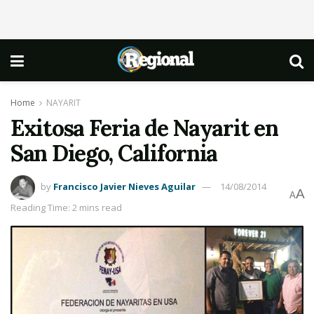
Home
NAYARIT
Exitosa Feria de Nayarit en
San Diego, California
by
Francisco Javier Nieves Aguilar
14/08/2014
A
A
Reading Time: 2 mins read