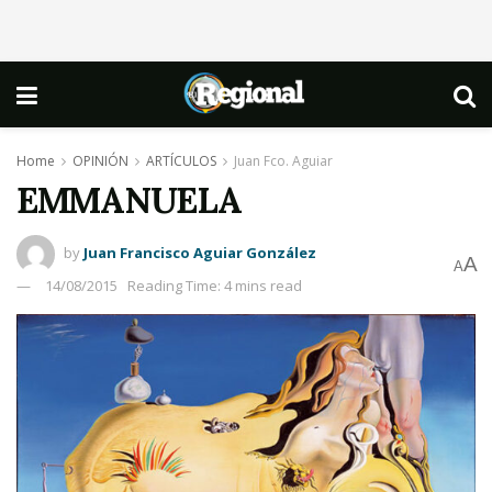
Home
OPINIÓN
ARTÍCULOS
Juan Fco. Aguiar
EMMANUELA
by
Juan Francisco Aguiar González
A
A
14/08/2015
Reading Time: 4 mins read