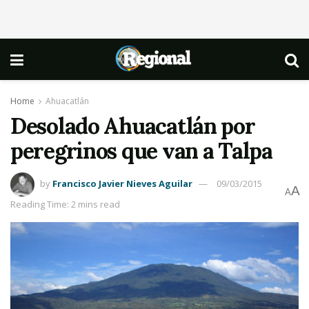
Home
Ahuacatlán
Desolado Ahuacatlán por
peregrinos que van a Talpa
by
Francisco Javier Nieves Aguilar
09/03/2015
A
A
Reading Time: 2 mins read