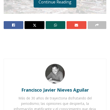
Continue Reading
Notas Relacionadas
Ahuacatlán celebrá el día de Reyes con rosca y
chocolate
Buena tarde taurina en Ahuacatlán
Francisco Javier Nieves Aguilar
Más de 30 años de trayectoria disfrutando del
periodismo; las opiniones que despierta, la
información gratificante y el conocimiento que deja.