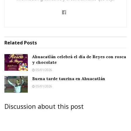
Related
Posts
Ahuacatlán celebrá el día de Reyes con rosca
y chocolate
05/01/2026
Buena tarde taurina en Ahuacatlán
05/01/2026
Discussion about this post
AHUACATLÁN.-
Un morral. Mochila al hombro,
cachucha o sombrero. Lo más ligero posible