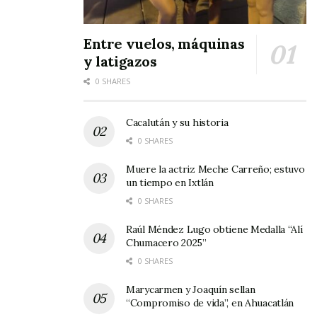
Entre vuelos, máquinas
y latigazos
0 SHARES
Cacalután y su historia
0 SHARES
Muere la actriz Meche Carreño; estuvo
un tiempo en Ixtlán
0 SHARES
Raúl Méndez Lugo obtiene Medalla “Alí
Chumacero 2025”
0 SHARES
Marycarmen y Joaquín sellan
“Compromiso de vida”, en Ahuacatlán