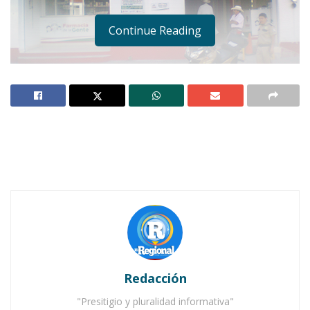
Continue Reading
Foto: Archivo
Notas Relacionadas
Ahuacatlán celebrá el día de Reyes con rosca y
chocolate
Redacción
Buena tarde taurina en Ahuacatlán
"Presitigio y pluralidad informativa"