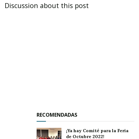
Discussion about this post
Mis compañeros no lo notaron, pero por debajo
de la mesa cruzaba los dedos y de vez en
cuando hacía changuitos, pensando que así
podría inclinar la suerte. Y ya me lo había
advertido el Yeri: “Remójate tres horas en cloro,
RECOMENDADAS
quien quita y ahora sí te toque una televisión”.
¡Ya hay Comité para la Feria
¡Nada!, el viaje a Tepic otra vez fue infructuoso
de Octubre 2022!