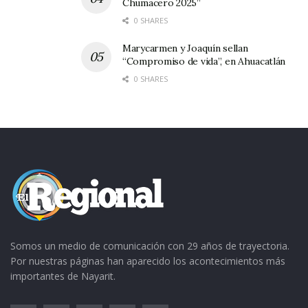
Chumacero 2025”
0 SHARES
También
Marycarmen y Joaquín sellan
“Compromiso de vida”, en Ahuacatlán
0 SHARES
tuve la oportunidad de saludar al Secretario
General de Gobierno Pepe Espinosa. Con él
intercambié algunas palabras y después esperé
que llegara el momento de la rifa, no sin antes
atestiguar la entrega de preseas a los
ganadores del premio estatal de periodismo en
Somos un medio de comunicación con 29 años de trayectoria.
sus distintos géneros.
Por nuestras páginas han aparecido los acontecimientos más
importantes de Nayarit.
Escuché el mensaje del Secretario General de