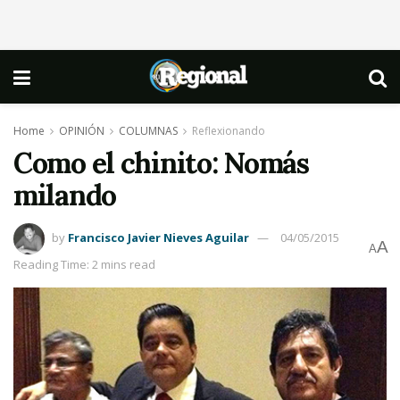
Home
OPINIÓN
COLUMNAS
Reflexionando
Como el chinito: Nomás
milando
by
Francisco Javier Nieves Aguilar
04/05/2015
A
A
Reading Time: 2 mins read