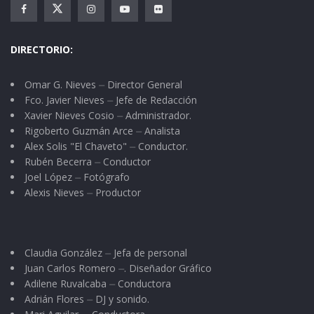
Gobierno el cual por cierto me pareció muy
atinado toda vez que externó su inquietud de
valorar también a los periodistas que nos
DIRECTORIO:
encontramos en otras zonas distintas a la
Omar G. Nieves ⏤ Director General
capital.
Fco. Javier Nieves ⏤ Jefe de Redacción
Xavier Nieves Cosio ⏤ Administrador.
El desayuno no estuvo tan mal: Frijolitos,
Rigoberto Guzmán Arce ⏤ Analista
chilaquiles, carne asada y una quesadilla.
Alex Solis "El Chaveto" ⏤ Conductor.
Rubén Becerra ⏤ Conductor
Después la rifa, la alegría de quienes resultaron
Joel López ⏤ Fotógrafo
afortunados, y la tristeza de aquellos cuya
Alexis Nieves ⏤ Productor
suerte no nos favoreció; pero ojalá y que algún
alcalde o políticos de la región se apiade de
nosotros, ¡Aunque sea con un mensaje de
Claudia González ⏤ Jefa de personal
felicitación!
Juan Carlos Romero ⏤. Diseñador Gráfico
Adilene Ruvalcaba ⏤ Conductora
Adrián Flores ⏤ DJ y sonido.