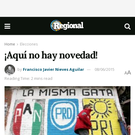
Home
Elecciones
¡Aquí no hay novedad!
by
Francisco Javier Nieves Aguilar
08/06/2015
A
A
Reading Time: 2 mins read