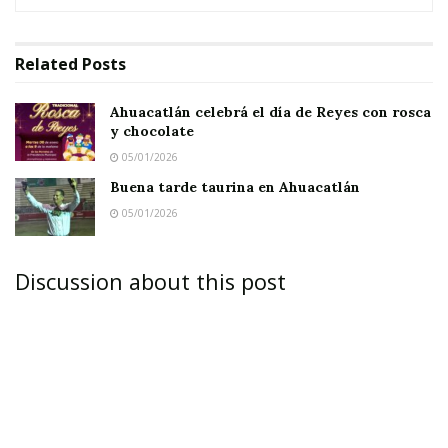
Related
Posts
Ahuacatlán celebrá el día de Reyes con rosca
y chocolate
05/01/2026
Buena tarde taurina en Ahuacatlán
05/01/2026
Ahuacatlán, Amatlán, Jala e Ixtlán seguramente
Discussion about this post
amanecieron como se tenía previsto: Con una
montaña de intereses enfrentados; con gozos
impresionantes; sustos y miedos aliviados;
desmentidos típicos del caso.
Transas de excelente manufactura; pecados a la