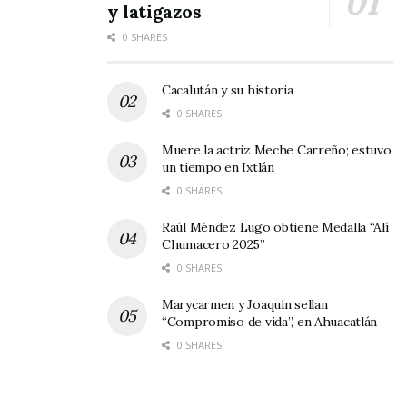
y latigazos
Fraude Electoral.
0 SHARES
Y el UPP.- Usufructuarios del Perpetuo Poder.
Cacalután y su historia
¡Ah!, y el SVA.- Sindicato de Viejas Argüenderas.
0 SHARES
Muere la actriz Meche Carreño; estuvo
un tiempo en Ixtlán
0 SHARES
Raúl Méndez Lugo obtiene Medalla “Alí
Chumacero 2025”
¿Algo tendrá
0 SHARES
Marycarmen y Joaquín sellan
“Compromiso de vida”, en Ahuacatlán
0 SHARES
que ver todo esto con las eternas críticas
ciudadanas, con los movimientos de plano ya