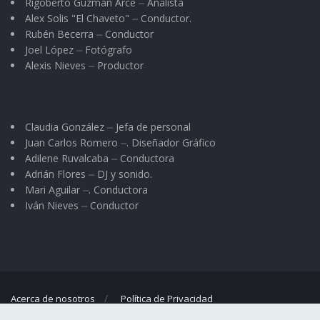
que se hacen que sufren lucidez tardía. Nada
Rigoberto Guzmán Arce ⏤ Analista
Alex Solis "El Chaveto" ⏤ Conductor.
eso. ¡Nada nuevo bajo el sol!
Rubén Becerra ⏤ Conductor
Joel López ⏤ Fotógrafo
Alexis Nieves ⏤ Productor
Claudia González ⏤ Jefa de personal
Juan Carlos Romero ⏤. Diseñador Gráfico
Adilene Ruvalcaba ⏤ Conductora
Adrián Flores ⏤ DJ y sonido.
Mari Aguilar ⏤. Conductora
Iván Nieves ⏤ Conductor
Acerca de nosotros
Política de Privacidad
© 2023
El Regional
- Portal de noticias propiedad de
Omar G. Nieves
.