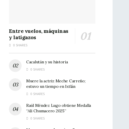
Entre vuelos, máquinas
y latigazos
0 SHARES
Cacalután y su historia
0 SHARES
Muere la actriz Meche Carreño;
estuvo un tiempo en Ixtlán
0 SHARES
Raúl Méndez Lugo obtiene Medalla
“Alí Chumacero 2025”
0 SHARES