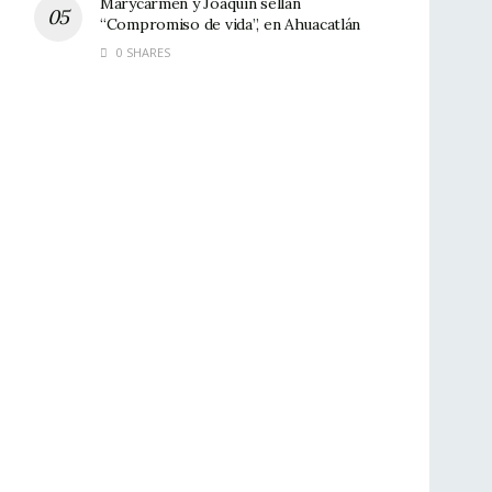
Marycarmen y Joaquín sellan
“Compromiso de vida”, en Ahuacatlán
0 SHARES