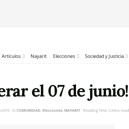
Artículos
Nayarit
Elecciones
Sociedad y Justicia
rar el 07 de junio!
6/2015
in
COMUNIDAD
,
Elecciones
,
NAYARIT
Reading Time: 2 mins read