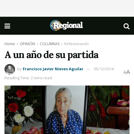
Home
OPINIÓN
COLUMNAS
Reflexionando
A un año de su partida
by
Francisco Javier Nieves Aguilar
05/12/2014
A
A
Reading Time: 2 mins read