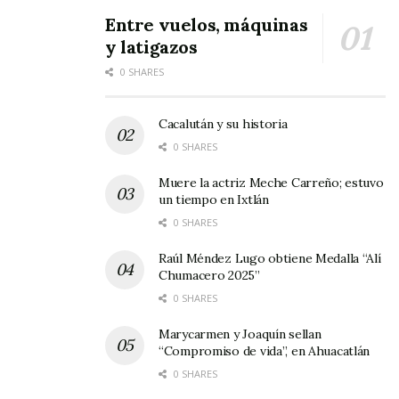
admiración. Quisiera verla en su silla
Entre vuelos, máquinas
y latigazos
contándome historias y anécdotas. No puedo
0 SHARES
acostumbrarme a su ausencia; pero me
esforzaré por ganarme el cielo y no perderla
Cacalután y su historia
nunca más. Mientras tanto, le pido que guíe mis
0 SHARES
pasos, que ilumine mi senda… que me enseñe el
camino.
Muere la actriz Meche Carreño; estuvo
un tiempo en Ixtlán
0 SHARES
Raúl Méndez Lugo obtiene Medalla “Alí
Chumacero 2025”
0 SHARES
Marycarmen y Joaquín sellan
“Compromiso de vida”, en Ahuacatlán
0 SHARES