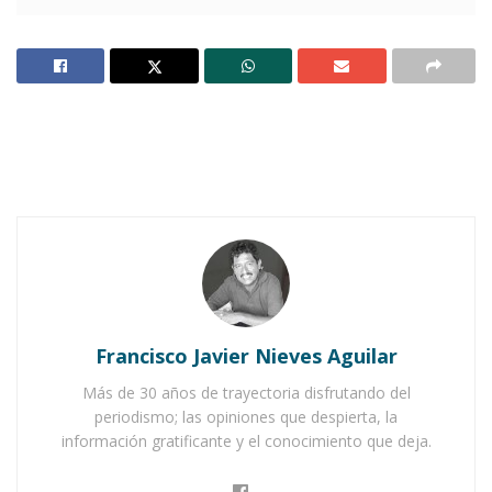
Mis hijos también lloraron. Para entonces ya
habían llegado algunos de mis hermanos. Luego
y con el apoyo de la policía solicitamos la
presencia del doctor Héctor Arciniega. A los
pocos minutos el galeno, con el rostro afligido,
nos comunicó: “Lo siento, no hay nada qué
hacer”. Más tarde llegarían los empleados de la
Funeraria Bañuelos para depositar el cuerpo de
mi madre en un ataúd provisional.
Francisco Javier Nieves Aguilar
Notas Relacionadas
Más de 30 años de trayectoria disfrutando del
Ahuacatlán celebrá el día de Reyes con rosca y
periodismo; las opiniones que despierta, la
chocolate
información gratificante y el conocimiento que deja.
Buena tarde taurina en Ahuacatlán