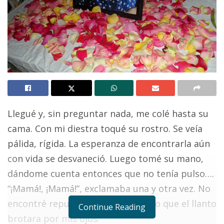
Llegué y, sin preguntar nada, me colé hasta su
cama. Con mi diestra toqué su rostro. Se veía
pálida, rígida. La esperanza de encontrarla aún
con vida se desvaneció. Luego tomé su mano,
dándome cuenta entonces que no tenía pulso….
“¡Mamá!, ¡Mamá!”, exclamaba una y otra vez. No
encontré repuesta.. Su silencio hizo que el llanto
Continue Reading
brotara por mis ojos.